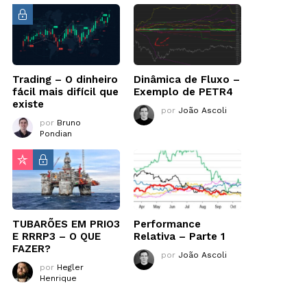
Trading – O dinheiro
Dinâmica de Fluxo –
fácil mais difícil que
Exemplo de PETR4
existe
por
João Ascoli
por
Bruno
Pondian
TUBARÕES EM PRIO3
Performance
E RRRP3 – O QUE
Relativa – Parte 1
FAZER?
por
João Ascoli
por
Hegler
Henrique