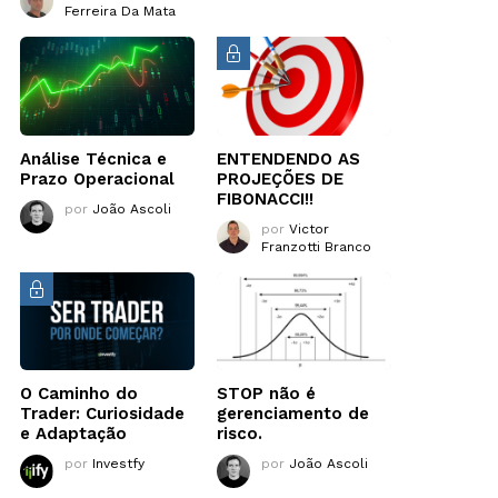
Ferreira Da Mata
Análise Técnica e
ENTENDENDO AS
Prazo Operacional
PROJEÇÕES DE
FIBONACCI!!
por
João Ascoli
por
Victor
Franzotti Branco
O Caminho do
STOP não é
Trader: Curiosidade
gerenciamento de
e Adaptação
risco.
por
Investfy
por
João Ascoli