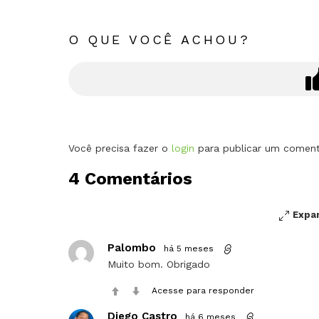
O QUE VOCÊ ACHOU?
Deixe
Você precisa fazer o
login
para publicar um coment
um
4 Comentários
comentário
Expa
Palombo
há 5 meses
Muito bom. Obrigado
Acesse para responder
Diego Castro
há 6 meses