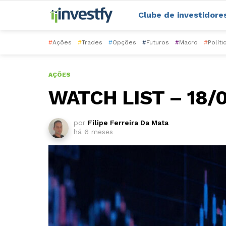
Clube de investidore
#
Ações
#
Trades
#
Opções
#
Futuros
#
Macro
#
Políti
AÇÕES
WATCH LIST – 18/
por
Filipe Ferreira Da Mata
há 6 meses