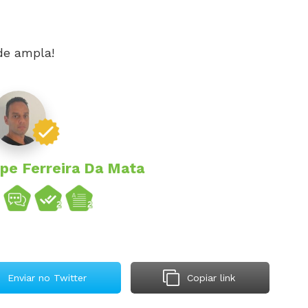
ade ampla!
ipe Ferreira Da Mata
Enviar no Twitter
Copiar link