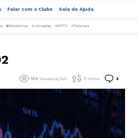
s
Falar com o Clube
Sala de Ajuda
ca
#
Relatórios
#
Jornadas
#
IFYTV
#
Tutoriais
02
Comentá
109
Visualizações
7
Votos
4