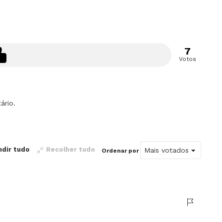
7
Votos
ário.
ndir tudo
Recolher tudo
Ordenar por