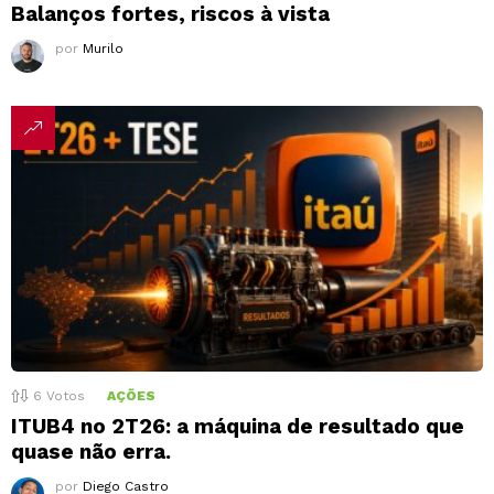
Balanços fortes, riscos à vista
por
Murilo
6
Votos
AÇÕES
ITUB4 no 2T26: a máquina de resultado que
quase não erra.
por
Diego Castro