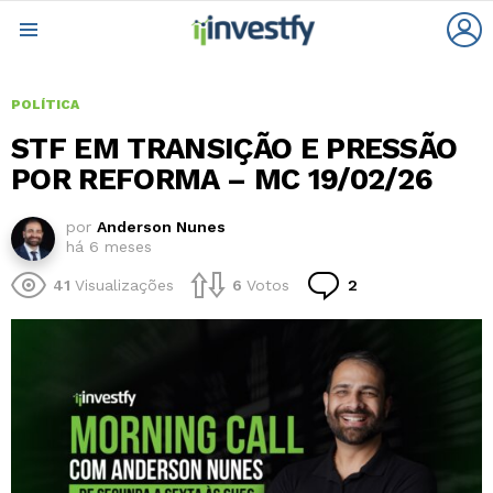
L
Menu
POLÍTICA
STF EM TRANSIÇÃO E PRESSÃO
POR REFORMA – MC 19/02/26
por
Anderson Nunes
há 6 meses
Comentários
41
Visualizações
6
Votos
2