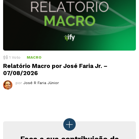
1
Voto
MACRO
Relatório Macro por José Faria Jr. –
07/08/2026
por
José R Faria Júnior
Faça a sua contribuição de