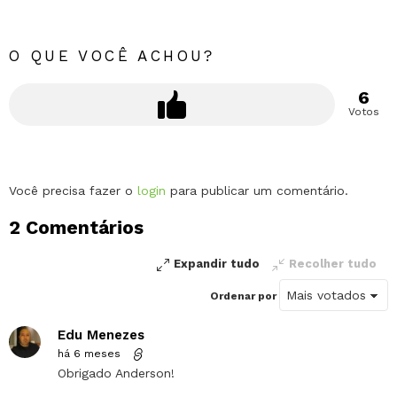
O QUE VOCÊ ACHOU?
6
Votos
Deixe
Você precisa fazer o
login
para publicar um comentário.
um
2 Comentários
comentário
Expandir tudo
Recolher tudo
Ordenar por
Edu Menezes
há 6 meses
Obrigado Anderson!