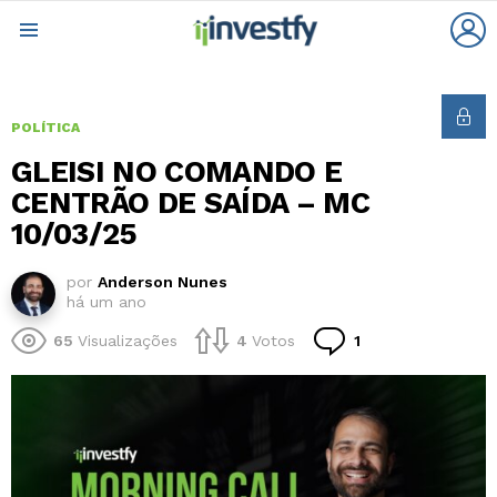
L
Menu
POLÍTICA
GLEISI NO COMANDO E
CENTRÃO DE SAÍDA – MC
10/03/25
por
Anderson Nunes
há um ano
Comentário
65
Visualizações
4
Votos
1