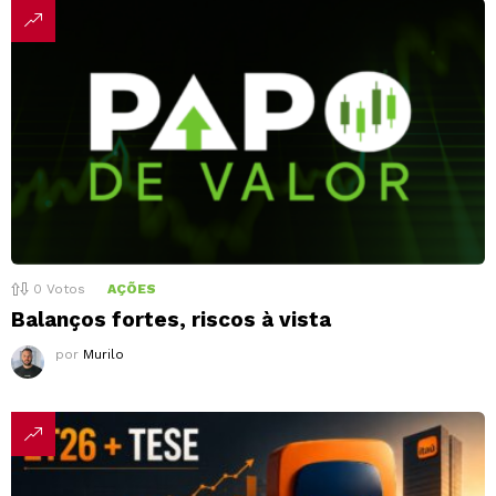
0
Votos
AÇÕES
Balanços fortes, riscos à vista
por
Murilo