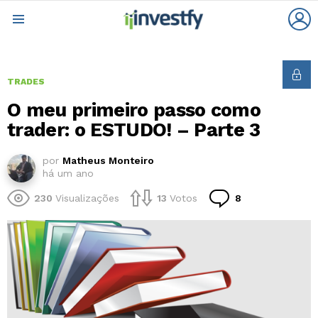
L
Menu
TRADES
O meu primeiro passo como
trader: o ESTUDO! – Parte 3
por
Matheus Monteiro
há um ano
Comentários
230
Visualizações
13
Votos
8