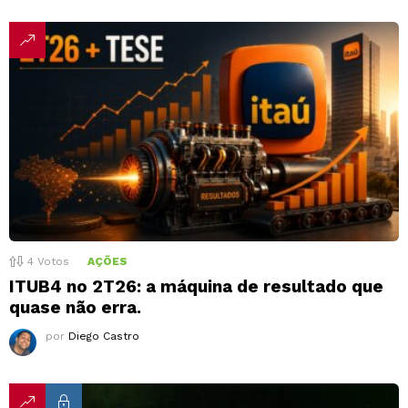
4
Votos
AÇÕES
ITUB4 no 2T26: a máquina de resultado que
quase não erra.
por
Diego Castro