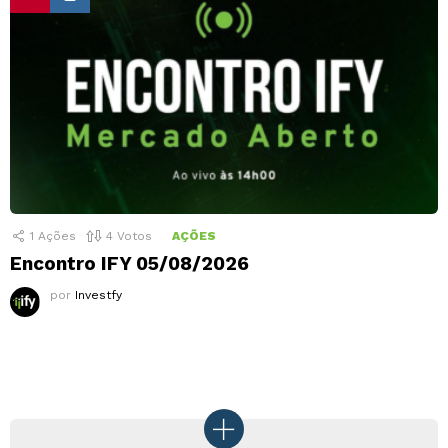
1
Ações
4
Votos
AÇÕES
Encontro IFY 05/08/2026
por
Investfy