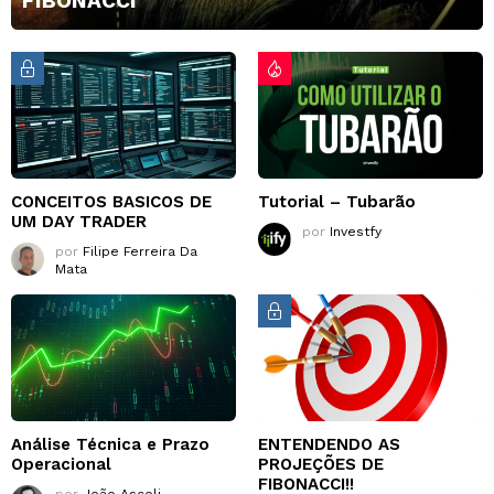
FIBONACCI
CONCEITOS BASICOS DE
Tutorial – Tubarão
UM DAY TRADER
por
Investfy
por
Filipe Ferreira Da
Mata
Análise Técnica e Prazo
ENTENDENDO AS
Operacional
PROJEÇÕES DE
FIBONACCI!!
por
João Ascoli