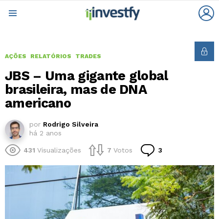
L
Menu
AÇÕES
RELATÓRIOS
TRADES
JBS – Uma gigante global
brasileira, mas de DNA
americano
por
Rodrigo Silveira
há 2 anos
Comentários
431
Visualizações
7
Votos
3