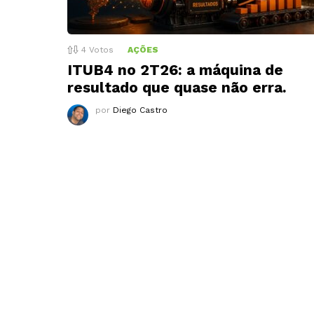
4
Votos
AÇÕES
ITUB4 no 2T26: a máquina de
resultado que quase não erra.
por
Diego Castro