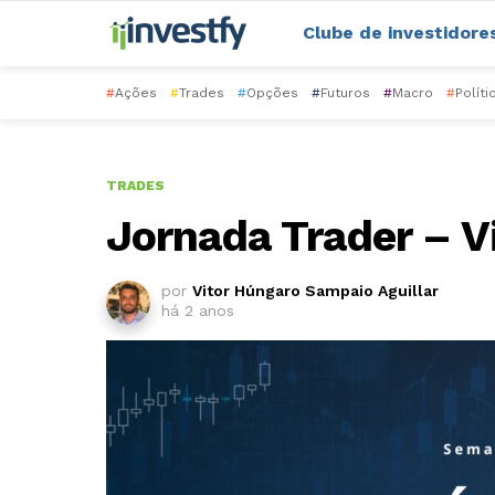
Clube de investidore
#
Ações
#
Trades
#
Opções
#
Futuros
#
Macro
#
Políti
TRADES
Jornada Trader – V
por
Vitor Húngaro Sampaio Aguillar
há 2 anos