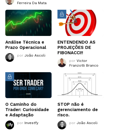
Ferreira Da Mata
Análise Técnica e
ENTENDENDO AS
Prazo Operacional
PROJEÇÕES DE
FIBONACCI!!
por
João Ascoli
por
Victor
Franzotti Branco
O Caminho do
STOP não é
Trader: Curiosidade
gerenciamento de
e Adaptação
risco.
por
Investfy
por
João Ascoli