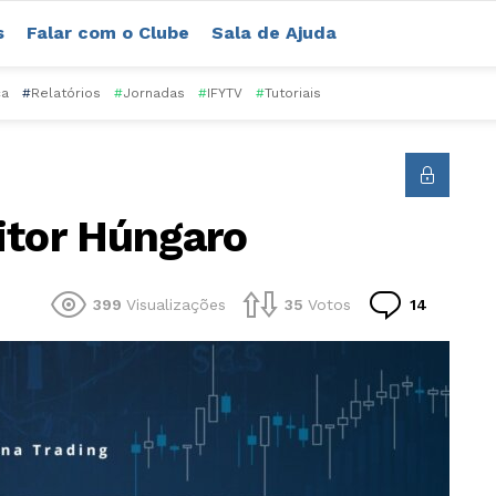
s
Falar com o Clube
Sala de Ajuda
ca
#
Relatórios
#
Jornadas
#
IFYTV
#
Tutoriais
itor Húngaro
Comentá
399
Visualizações
35
Votos
14