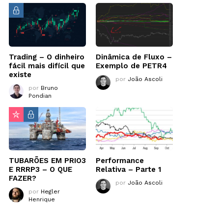
Trading – O dinheiro
Dinâmica de Fluxo –
fácil mais difícil que
Exemplo de PETR4
existe
por
João Ascoli
por
Bruno
Pondian
TUBARÕES EM PRIO3
Performance
E RRRP3 – O QUE
Relativa – Parte 1
FAZER?
por
João Ascoli
por
Hegler
Henrique