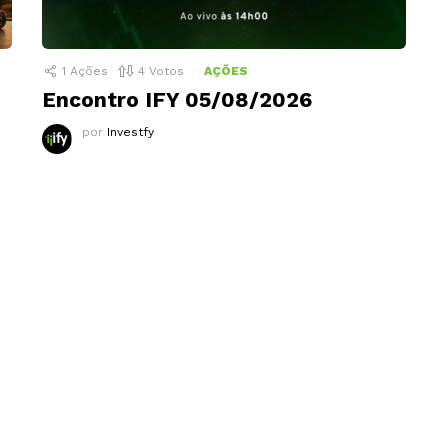
1
Ações
4
Votos
AÇÕES
Encontro IFY 05/08/2026
por
Investfy