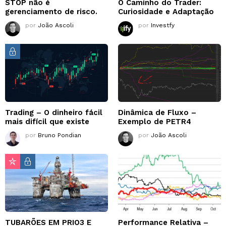
STOP não é
O Caminho do Trader:
gerenciamento de risco.
Curiosidade e Adaptação
por
João Ascoli
por
Investfy
Trading – O dinheiro fácil
Dinâmica de Fluxo –
mais difícil que existe
Exemplo de PETR4
por
Bruno Pondian
por
João Ascoli
TUBARÕES EM PRIO3 E
Performance Relativa –