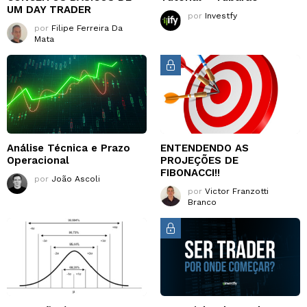
UM DAY TRADER
por
Investfy
por
Filipe Ferreira Da
Mata
Análise Técnica e Prazo
ENTENDENDO AS
Operacional
PROJEÇÕES DE
FIBONACCI!!
por
João Ascoli
por
Victor Franzotti
Branco