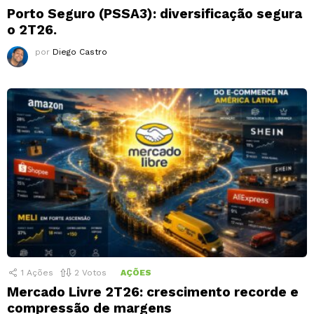
Porto Seguro (PSSA3): diversificação segura
o 2T26.
por
Diego Castro
1
Ações
2
Votos
AÇÕES
Mercado Livre 2T26: crescimento recorde e
compressão de margens