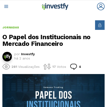
L
Menu
JORNADAS
O Papel dos Institucionais no
Mercado Financeiro
por
Investfy
há 2 anos
Comentários
281
Visualizações
17
Votos
4