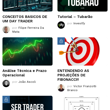
CONCEITOS BASICOS DE
Tutorial – Tubarão
UM DAY TRADER
por
Investfy
por
Filipe Ferreira Da
Mata
Análise Técnica e Prazo
ENTENDENDO AS
Operacional
PROJEÇÕES DE
FIBONACCI!!
por
João Ascoli
por
Victor Franzotti
Branco