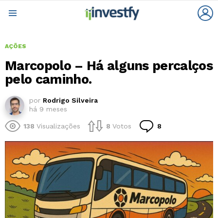
L
Menu
AÇÕES
Marcopolo – Há alguns percalços
pelo caminho.
por
Rodrigo Silveira
há 9 meses
Comentários
138
Visualizações
8
Votos
8