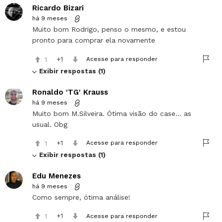
Ricardo Bizari
há 9 meses
Muito bom Rodrigo, penso o mesmo, e estou
pronto para comprar ela novamente
1
1
Acesse para responder
Exibir respostas (1)
Ronaldo 'TG' Krauss
há 9 meses
Muito bom M.Silveira. Ótima visão do case… as
usual. Obg
1
1
Acesse para responder
Exibir respostas (1)
Edu Menezes
há 9 meses
Como sempre, ótima análise!
1
1
Acesse para responder