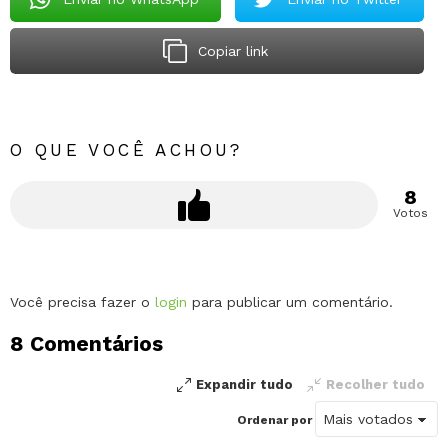
Copiar link
O QUE VOCÊ ACHOU?
8
Votos
Deixe
Você precisa fazer o
login
para publicar um comentário.
um
8 Comentários
comentário
Expandir tudo
Recolher tudo
Ordenar por