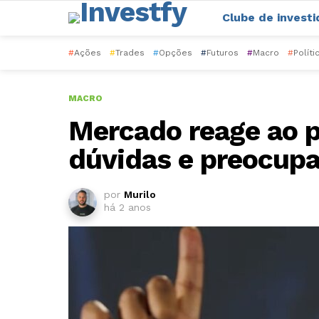
Clube de investi
#
Ações
#
Trades
#
Opções
#
Futuros
#
Macro
#
Políti
MACRO
Mercado reage ao pa
dúvidas e preocup
por
Murilo
há 2 anos