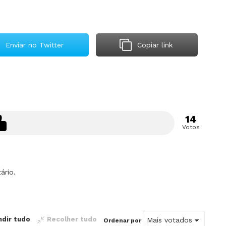
Enviar no Twitter
Copiar link
14
Votos
ário.
ndir tudo
Recolher tudo
Ordenar por