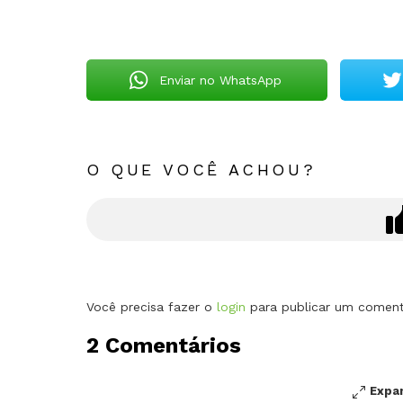
Enviar no WhatsApp
O QUE VOCÊ ACHOU?
Deixe
Você precisa fazer o
login
para publicar um coment
um
2 Comentários
comentário
Expa