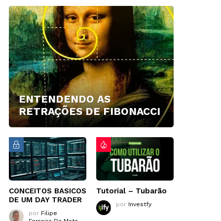
ENTENDENDO AS
RETRAÇÕES DE FIBONACCI
CONCEITOS BASICOS
Tutorial – Tubarão
DE UM DAY TRADER
por
Investfy
por
Filipe
Ferreira Da Mata