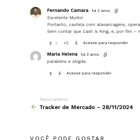
Fernando Camara
há 2 anos
Excelente Murilo!
Portanto, cautela com alavancagens, operar
Sem contar que Cash Is King, e, por fim –
3
3
Acesse para responder
Maria Helena
há 2 anos
parabéns e obgda
Acesse para responder
Tópico anterior
Tracker de Mercado – 28/11/2024
VOCÊ PODE GOSTAR