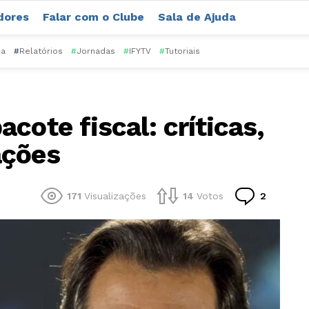
dores
Falar com o Clube
Sala de Ajuda
ca
#
Relatórios
#
Jornadas
#
IFYTV
#
Tutoriais
cote fiscal: críticas,
ações
Comentá
171
Visualizações
14
Votos
2