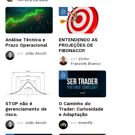
Análise Técnica e
ENTENDENDO AS
Prazo Operacional
PROJEÇÕES DE
FIBONACCI!!
por
João Ascoli
por
Victor
Franzotti Branco
STOP não é
O Caminho do
gerenciamento de
Trader: Curiosidade
risco.
e Adaptação
por
João Ascoli
por
Investfy