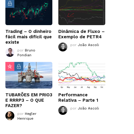
Trading – O dinheiro
Dinâmica de Fluxo –
fácil mais difícil que
Exemplo de PETR4
existe
por
João Ascoli
por
Bruno
Pondian
TUBARÕES EM PRIO3
Performance
E RRRP3 – O QUE
Relativa – Parte 1
FAZER?
por
João Ascoli
por
Hegler
Henrique