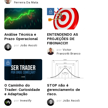
Ferreira Da Mata
Análise Técnica e
ENTENDENDO AS
Prazo Operacional
PROJEÇÕES DE
FIBONACCI!!
por
João Ascoli
por
Victor
Franzotti Branco
O Caminho do
STOP não é
Trader: Curiosidade
gerenciamento de
e Adaptação
risco.
por
Investfy
por
João Ascoli