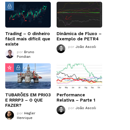
Trading – O dinheiro
Dinâmica de Fluxo –
fácil mais difícil que
Exemplo de PETR4
existe
por
João Ascoli
por
Bruno
Pondian
TUBARÕES EM PRIO3
Performance
E RRRP3 – O QUE
Relativa – Parte 1
FAZER?
por
João Ascoli
por
Hegler
Henrique