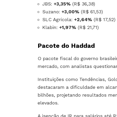
JBS:
+3,35%
(R$ 36,38)
Suzano:
+3,00%
(R$ 61,53)
SLC Agrícola:
+2,64%
(R$ 17,52)
Klabin:
+1,97%
(R$ 21,71)
Pacote do Haddad
O pacote fiscal do governo brasilei
mercado, com analistas questionand
Instituições como Tendências, Go
destacaram a dificuldade em alca
bilhões, projetando resultados men
elevados.
A isenção de IR para salários até 