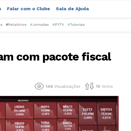
s
Falar com o Clube
Sala de Ajuda
ca
#
Relatórios
#
Jornadas
#
IFYTV
#
Tutoriais
m com pacote fiscal
146
Visualizações
15
Votos