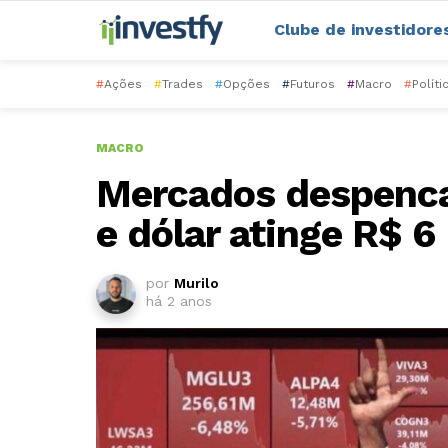
Clube de investidore
#
Ações
#
Trades
#
Opções
#
Futuros
#
Macro
#
Políti
MACRO
Mercados despenca
e dólar atinge R$ 6
por
Murilo
há 2 anos