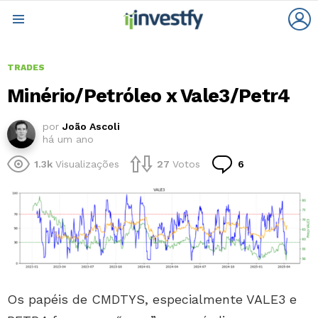
L
Menu
TRADES
Minério/Petróleo x Vale3/Petr4
por
João Ascoli
há um ano
Comentários
1.3k
Visualizações
27
Votos
6
Os papéis de CMDTYS, especialmente VALE3 e