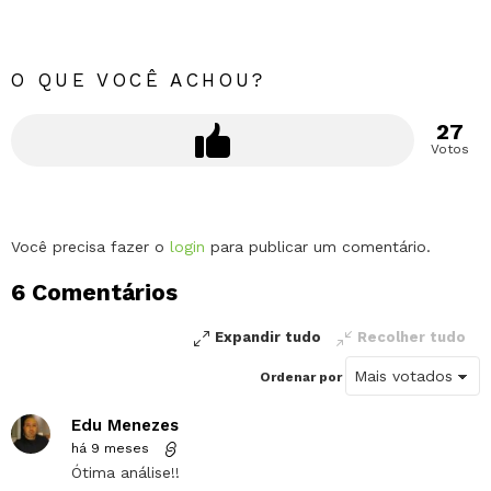
O QUE VOCÊ ACHOU?
27
Votos
Deixe
Você precisa fazer o
login
para publicar um comentário.
um
6 Comentários
comentário
Expandir tudo
Recolher tudo
Ordenar por
Edu Menezes
há 9 meses
Ótima análise!!