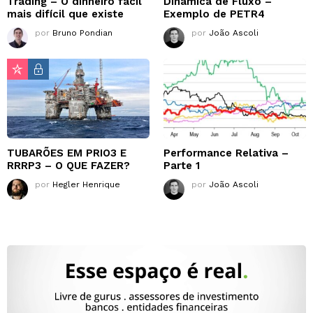
Trading – O dinheiro fácil
Dinâmica de Fluxo –
mais difícil que existe
Exemplo de PETR4
por
Bruno Pondian
por
João Ascoli
TUBARÕES EM PRIO3 E
Performance Relativa –
RRRP3 – O QUE FAZER?
Parte 1
por
Hegler Henrique
por
João Ascoli