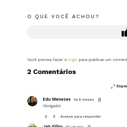
O QUE VOCÊ ACHOU?
Deixe
Você precisa fazer o
login
para publicar um coment
um
2 Comentários
comentário
Expa
Edu Menezes
há 6 meses
Obrigado!
Acesse para responder
Jair Filho
há um ano