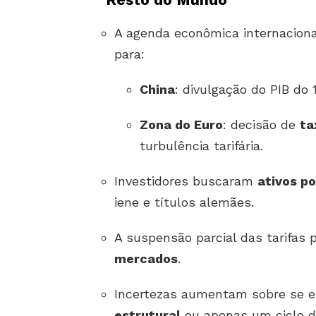
A agenda econômica internaciona
para:
China
: divulgação do PIB do 1
Zona do Euro
: decisão de
ta
turbulência tarifária.
Investidores buscaram
ativos p
iene e títulos alemães.
A suspensão parcial das tarifas
mercados
.
Incertezas aumentam sobre se 
estrutural
ou apenas um ciclo de