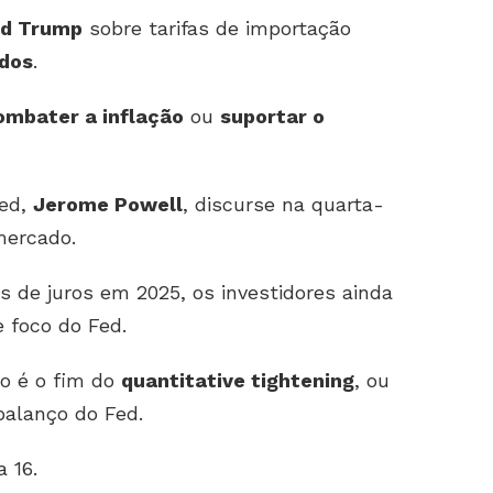
ld Trump
sobre tarifas de importação
ados
.
ombater a inflação
ou
suportar o
Fed,
Jerome Powell
, discurse na quarta-
mercado.
s de juros em 2025, os investidores ainda
 foco do Fed.
o é o fim do
quantitative tightening
, ou
balanço do Fed.
 16.