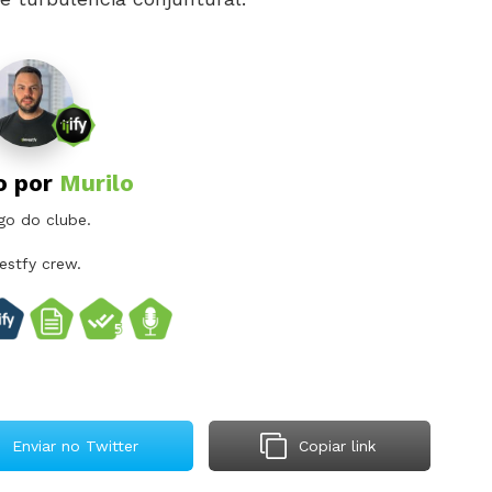
o por
Murilo
go do clube.
vestfy crew.
Enviar no Twitter
Copiar link