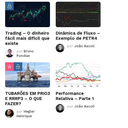
Trading – O dinheiro
Dinâmica de Fluxo –
fácil mais difícil que
Exemplo de PETR4
existe
por
João Ascoli
por
Bruno
Pondian
TUBARÕES EM PRIO3
Performance
E RRRP3 – O QUE
Relativa – Parte 1
FAZER?
por
João Ascoli
por
Hegler
Henrique