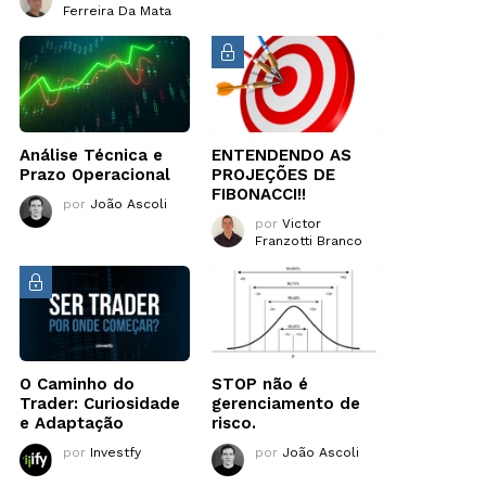
Ferreira Da Mata
Análise Técnica e
ENTENDENDO AS
Prazo Operacional
PROJEÇÕES DE
FIBONACCI!!
por
João Ascoli
por
Victor
Franzotti Branco
O Caminho do
STOP não é
Trader: Curiosidade
gerenciamento de
e Adaptação
risco.
por
Investfy
por
João Ascoli