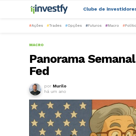
Clube de investidore
#
Ações
#
Trades
#
Opções
#
Futuros
#
Macro
#
Políti
MACRO
Panorama Semanal: 
Fed
por
Murilo
há um ano