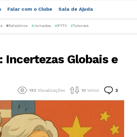
s
Falar com o Clube
Sala de Ajuda
ca
#
Relatórios
#
Jornadas
#
IFYTV
#
Tutoriais
Incertezas Globais e
Comentá
192
Visualizações
10
Votos
2