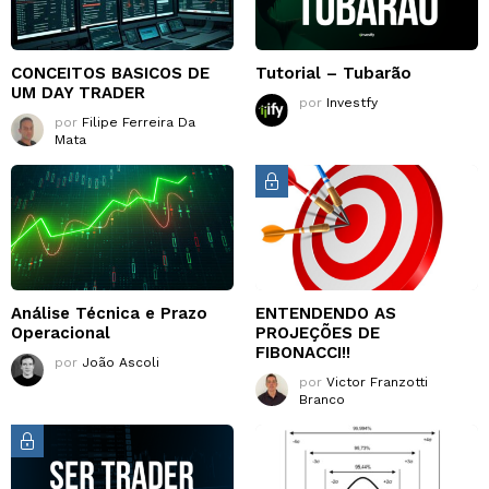
CONCEITOS BASICOS DE
Tutorial – Tubarão
UM DAY TRADER
por
Investfy
por
Filipe Ferreira Da
Mata
Análise Técnica e Prazo
ENTENDENDO AS
Operacional
PROJEÇÕES DE
FIBONACCI!!
por
João Ascoli
por
Victor Franzotti
Branco