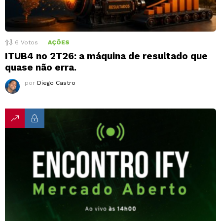
6
Votos
AÇÕES
ITUB4 no 2T26: a máquina de resultado que
quase não erra.
por
Diego Castro