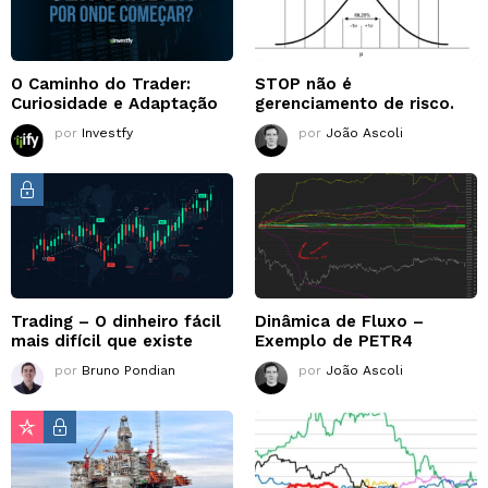
O Caminho do Trader:
STOP não é
Curiosidade e Adaptação
gerenciamento de risco.
por
Investfy
por
João Ascoli
Trading – O dinheiro fácil
Dinâmica de Fluxo –
mais difícil que existe
Exemplo de PETR4
por
Bruno Pondian
por
João Ascoli