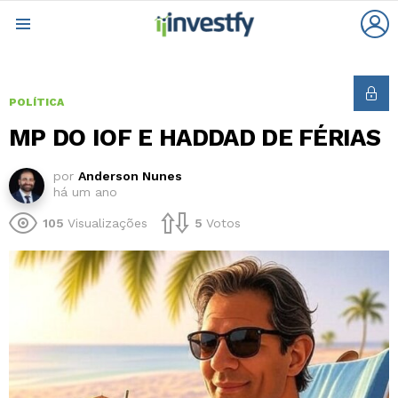
L
Menu
POLÍTICA
MP DO IOF E HADDAD DE FÉRIAS
por
Anderson Nunes
há um ano
105
Visualizações
5
Votos