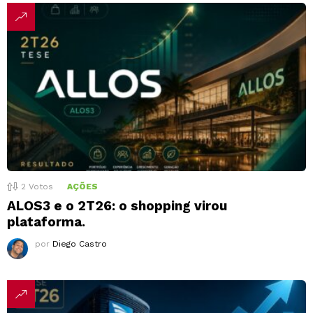
2
Votos
AÇÕES
ALOS3 e o 2T26: o shopping virou
plataforma.
por
Diego Castro