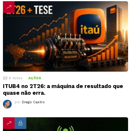
6
Votos
AÇÕES
ITUB4 no 2T26: a máquina de resultado que
quase não erra.
por
Diego Castro