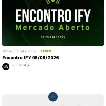
1
Ações
4
Votos
AÇÕES
Encontro IFY 05/08/2026
por
Investfy