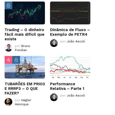
Trading – O dinheiro
Dinâmica de Fluxo –
fácil mais difícil que
Exemplo de PETR4
existe
por
João Ascoli
por
Bruno
Pondian
TUBARÕES EM PRIO3
Performance
E RRRP3 – O QUE
Relativa – Parte 1
FAZER?
por
João Ascoli
por
Hegler
Henrique