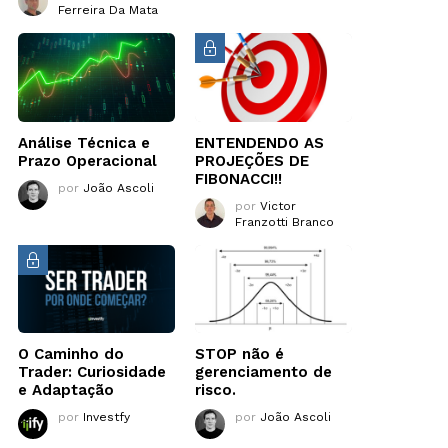
Ferreira Da Mata
Análise Técnica e
ENTENDENDO AS
Prazo Operacional
PROJEÇÕES DE
FIBONACCI!!
por
João Ascoli
por
Victor
Franzotti Branco
O Caminho do
STOP não é
Trader: Curiosidade
gerenciamento de
e Adaptação
risco.
por
Investfy
por
João Ascoli