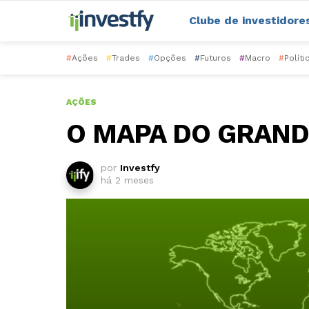
Clube de investidore
#
Ações
#
Trades
#
Opções
#
Futuros
#
Macro
#
Políti
AÇÕES
O MAPA DO GRAND
por
Investfy
há 2 meses