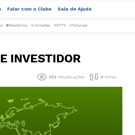
s
Falar com o Clube
Sala de Ajuda
ca
#
Relatórios
#
Jornadas
#
IFYTV
#
Tutoriais
E INVESTIDOR
203
Visualizações
0
Votos