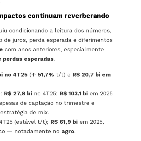
.
impactos continuam reverberando
iu condicionando a leitura dos números,
e juros, perda esperada e diferimentos
e
com anos anteriores, especialmente
e perdas esperadas
.
bi no 4T25
(↑
51,7%
t/t) e
R$ 20,7 bi em
)
:
R$ 27,8 bi
no 4T25;
R$ 103,1 bi
em 2025
spesas de captação no trimestre e
 estratégia de mix.
T25 (estável t/t);
R$ 61,9 bi
em 2025,
risco — notadamente no
agro
.