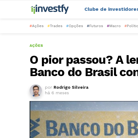
Clube de investidore
#
Ações
#
Trades
#
Opções
#
Futuros
#
Macro
#
Políti
AÇÕES
O pior passou? A l
Banco do Brasil c
por
Rodrigo Silveira
há 6 meses