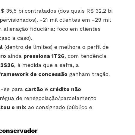
R$ 35,5 bi contratados (dos quais R$ 32,2 bi
pervisionados), ~21 mil clientes em ~29 mil
alienação fiduciária; foco em clientes
aso a caso).
al
(dentro de limites) e melhora o perfil de
gro
ainda
pressiona 1T26
, com tendência
o
2S26
, à medida que a safra, a
framework de concessão
ganham tração.
a-se para
cartão
e
crédito não
régua de renegociação/parcelamento
stou o mix
ao consignado (público e
 conservador