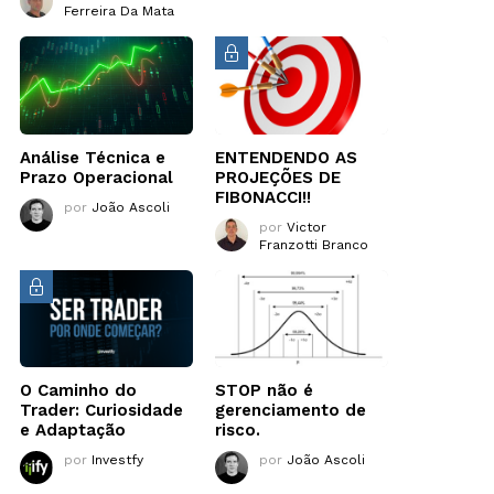
Ferreira Da Mata
Análise Técnica e
ENTENDENDO AS
Prazo Operacional
PROJEÇÕES DE
FIBONACCI!!
por
João Ascoli
por
Victor
Franzotti Branco
O Caminho do
STOP não é
Trader: Curiosidade
gerenciamento de
e Adaptação
risco.
por
Investfy
por
João Ascoli