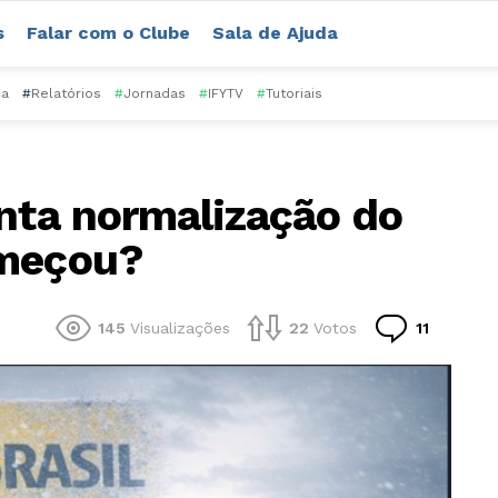
s
Falar com o Clube
Sala de Ajuda
ca
#
Relatórios
#
Jornadas
#
IFYTV
#
Tutoriais
enta normalização do
omeçou?
Comentá
145
Visualizações
22
Votos
11