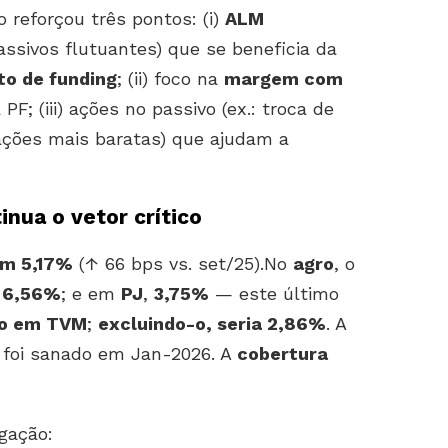
o reforçou três pontos: (i)
ALM
assivos flutuantes) que se beneficia da
to de funding
; (ii) foco na
margem com
F; (iii) ações no passivo (ex.: troca de
ações mais baratas) que ajudam a
inua o vetor crítico
em 5,17%
(↑ 66 bps vs. set/25).No
agro
, o
,
6,56%
; e em
PJ
,
3,75%
— este último
co em TVM
;
excluindo-o, seria 2,86%
. A
 foi sanado em Jan-2026. A
cobertura
gação: