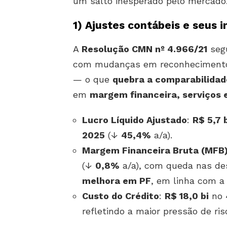
um salto inesperado pelo mercado
1)
Ajustes contábeis e seus 
A
Resolução CMN nº 4.966/21
segu
com mudanças em reconhecimento d
— o que
quebra a comparabilidad
em
margem financeira, serviços 
Lucro Líquido Ajustado
:
R$ 5,7 
2025
(↓
45,4%
a/a).
Margem Financeira Bruta (MFB
(↓
0,8%
a/a), com queda nas de
melhora em PF
, em linha com a
Custo do Crédito
:
R$ 18,0 bi
no 4
refletindo a maior pressão de 