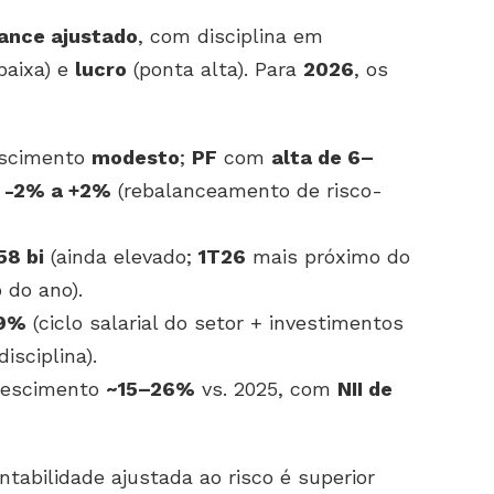
dance ajustado
, com disciplina em
baixa) e
lucro
(ponta alta). Para
2026
, os
escimento
modesto
;
PF
com
alta de 6–
-2% a +2%
(rebalanceamento de risco-
58 bi
(ainda elevado;
1T26
mais próximo do
 do ano).
9%
(ciclo salarial do setor + investimentos
isciplina).
crescimento
~15–26%
vs. 2025, com
NII de
.
entabilidade ajustada ao risco é superior