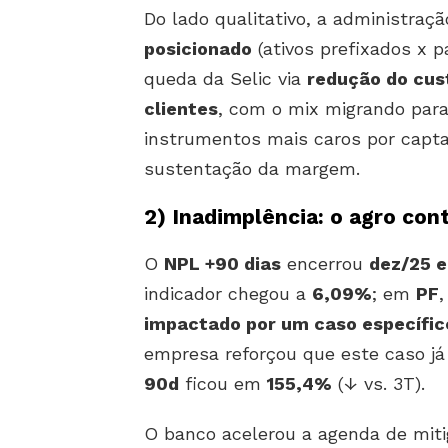
Do lado qualitativo, a administraçã
posicionado
(ativos prefixados x p
queda da Selic via
redução do cus
clientes
, com o mix migrando para P
instrumentos mais caros por capt
sustentação da margem.
2)
Inadimplência: o agro cont
O
NPL +90 dias
encerrou
dez/25 
indicador chegou a
6,09%
; em
PF
impactado por um caso específi
empresa reforçou que este caso já
90d
ficou em
155,4%
(↓ vs. 3T).
O banco acelerou a agenda de miti