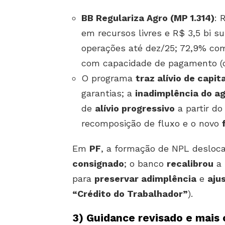
BB Regulariza Agro (MP 1.314)
: 
em recursos livres e R$ 3,5 bi su
operações até dez/25; 72,9% com 
com capacidade de pagamento (c
O programa
traz alívio de capit
garantias; a
inadimplência do a
de
alívio progressivo
a partir d
recomposição de fluxo e o novo
Em
PF
, a formação de NPL desloc
consignado
; o banco
recalibrou
a 
para
preservar adimplência
e
aju
“Crédito do Trabalhador”
).
3)
Guidance revisado e mais