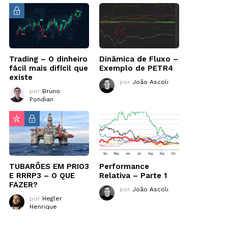
Trading – O dinheiro
Dinâmica de Fluxo –
fácil mais difícil que
Exemplo de PETR4
existe
por
João Ascoli
por
Bruno
Pondian
TUBARÕES EM PRIO3
Performance
E RRRP3 – O QUE
Relativa – Parte 1
FAZER?
por
João Ascoli
por
Hegler
Henrique