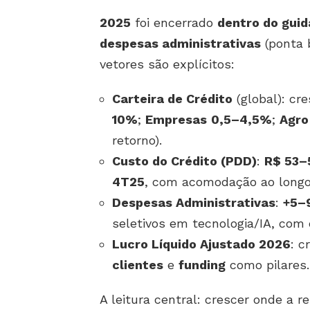
2025
foi encerrado
dentro do gui
despesas administrativas
(ponta 
vetores são explícitos:
Carteira de Crédito
(global): cr
10%
;
Empresas
0,5–4,5%
;
Agro
retorno).
Custo do Crédito (PDD)
:
R$ 53–
4T25
, com acomodação ao longo
Despesas Administrativas
:
+5–
seletivos em tecnologia/IA, com d
Lucro Líquido Ajustado 2026
: 
clientes
e
funding
como pilares
A leitura central: crescer onde a r