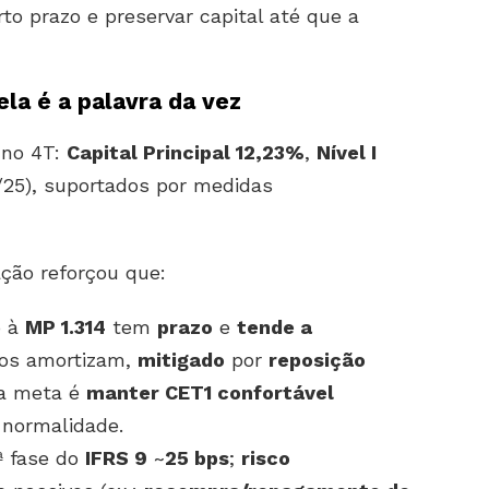
to prazo e preservar capital até que a
ela é a palavra da vez
no 4T:
Capital Principal 12,23%
,
Nível I
/25), suportados por medidas
ação reforçou que:
o à
MP 1.314
tem
prazo
e
tende a
os amortizam,
mitigado
por
reposição
 a meta é
manter CET1 confortável
à normalidade.
ª fase do
IFRS 9
~
25 bps
;
risco