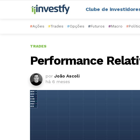
Clube de investidore
#
Ações
#
Trades
#
Opções
#
Futuros
#
Macro
#
Políti
TRADES
Performance Relati
por
João Ascoli
há 6 meses