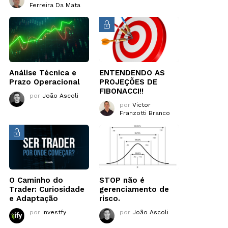
Ferreira Da Mata
Análise Técnica e
ENTENDENDO AS
Prazo Operacional
PROJEÇÕES DE
FIBONACCI!!
por
João Ascoli
por
Victor
Franzotti Branco
O Caminho do
STOP não é
Trader: Curiosidade
gerenciamento de
e Adaptação
risco.
por
Investfy
por
João Ascoli