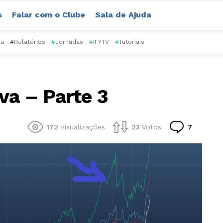
s
Falar com o Clube
Sala de Ajuda
ca
#
Relatórios
#
Jornadas
#
IFYTV
#
Tutoriais
va – Parte 3
Comentá
172
Visualizações
23
Votos
7