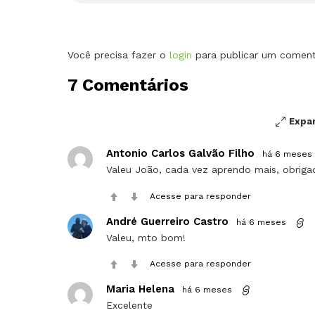
Deixe
Você precisa fazer o
login
para publicar um coment
um
7 Comentários
comentário
Expa
Antonio Carlos Galvão Filho
há 6 meses
Valeu João, cada vez aprendo mais, obriga
Acesse para responder
André Guerreiro Castro
há 6 meses
Valeu, mto bom!
Acesse para responder
Maria Helena
há 6 meses
Excelente