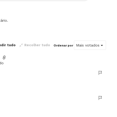
ário.
ndir tudo
Recolher tudo
Ordenar por
do