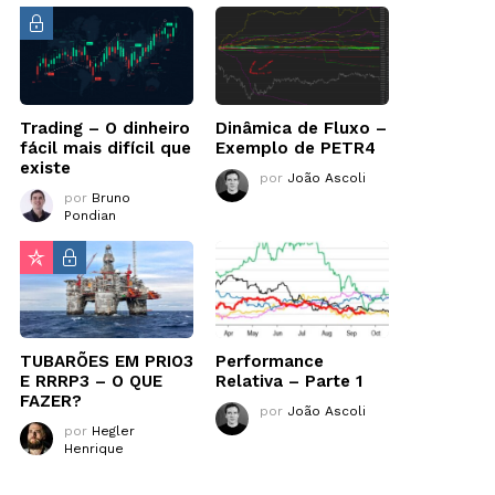
Trading – O dinheiro
Dinâmica de Fluxo –
fácil mais difícil que
Exemplo de PETR4
existe
por
João Ascoli
por
Bruno
Pondian
TUBARÕES EM PRIO3
Performance
E RRRP3 – O QUE
Relativa – Parte 1
FAZER?
por
João Ascoli
por
Hegler
Henrique