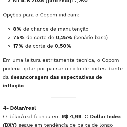
NTN-B 2035 (juro real):
7,26%
Opções para o Copom indicam:
8%
de chance de manutenção
75%
de corte de
0,25%
(cenário base)
17%
de corte de
0,50%
Em uma leitura estritamente técnica, o Copom
poderia optar por pausar o ciclo de cortes diante
da
desancoragem das expectativas de
inflação
.
4- Dólar/real
O dólar/real fechou em
R$ 4,99
. O
Dollar Index
(DXY)
segue em tendência de baixa de longo