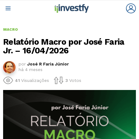
L
Menu
MACRO
Relatório Macro por José Faria
Jr. – 16/04/2026
por
José R Faria Júnior
há 4 meses
41
Visualizações
3
Votos