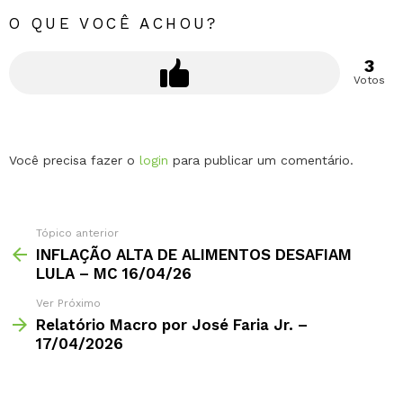
O QUE VOCÊ ACHOU?
3
Votos
Deixe
Você precisa fazer o
login
para publicar um comentário.
um
comentário
Tópico anterior
INFLAÇÃO ALTA DE ALIMENTOS DESAFIAM
LULA – MC 16/04/26
Ver Próximo
Relatório Macro por José Faria Jr. –
17/04/2026