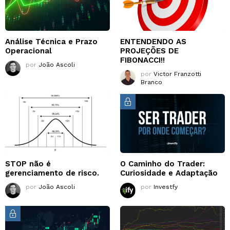
Análise Técnica e Prazo
ENTENDENDO AS
Operacional
PROJEÇÕES DE
FIBONACCI!!
por
João Ascoli
por
Victor Franzotti
Branco
STOP não é
O Caminho do Trader:
gerenciamento de risco.
Curiosidade e Adaptação
por
João Ascoli
por
Investfy