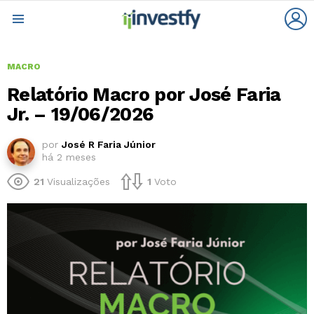
L
Menu
MACRO
Relatório Macro por José Faria
Jr. – 19/06/2026
por
José R Faria Júnior
há 2 meses
21
Visualizações
1
Voto