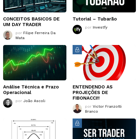
CONCEITOS BASICOS DE
Tutorial – Tubarão
UM DAY TRADER
por
Investfy
por
Filipe Ferreira Da
Mata
Análise Técnica e Prazo
ENTENDENDO AS
Operacional
PROJEÇÕES DE
FIBONACCI!!
por
João Ascoli
por
Victor Franzotti
Branco