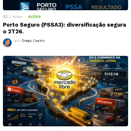
2
Votos
AÇÕES
Porto Seguro (PSSA3): diversificação segura
o 2T26.
por
Diego Castro