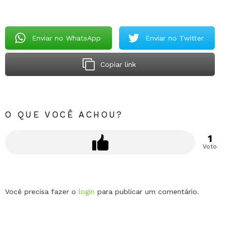
Enviar no WhatsApp
Enviar no Twitter
Copiar link
O QUE VOCÊ ACHOU?
1
Voto
Deixe
Você precisa fazer o
login
para publicar um comentário.
um
comentário