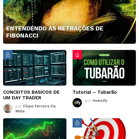
ENTENDENDO AS RETRAÇÕES DE
FIBONACCI
CONCEITOS BASICOS DE
Tutorial – Tubarão
UM DAY TRADER
por
Investfy
por
Filipe Ferreira Da
Mata