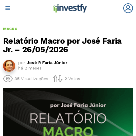
L
Menu
MACRO
Relatório Macro por José Faria
Jr. – 26/05/2026
por
José R Faria Júnior
há 2 meses
35
Visualizações
2
Votos