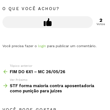
O QUE VOCÊ ACHOU?
2
Votos
Deixe
Você precisa fazer o
login
para publicar um comentário.
um
comentário
Tópico anterior
FIM DO 6X1 – MC 26/05/26
Ver Próximo
STF forma maioria contra aposentadoria
como punição para juízes
VOCÊ PODE GOSTAR