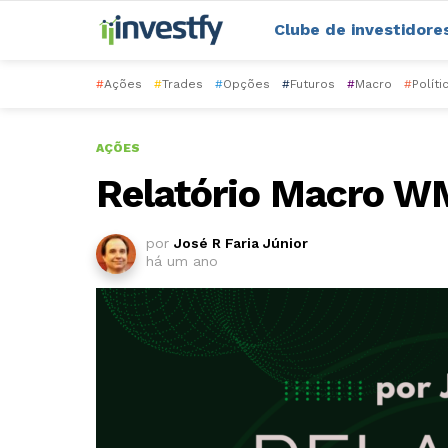
Clube de investidore
#
Ações
#
Trades
#
Opções
#
Futuros
#
Macro
#
Políti
AÇÕES
Relatório Macro W
por
José R Faria Júnior
há um ano