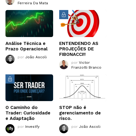
Ferreira Da Mata
Análise Técnica e
ENTENDENDO AS
Prazo Operacional
PROJEÇÕES DE
FIBONACCI!!
por
João Ascoli
por
Victor
Franzotti Branco
O Caminho do
STOP não é
Trader: Curiosidade
gerenciamento de
e Adaptação
risco.
por
Investfy
por
João Ascoli