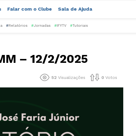
s
Falar com o Clube
Sala de Ajuda
ca
#
Relatórios
#
Jornadas
#
IFYTV
#
Tutoriais
MM – 12/2/2025
52
Visualizações
0
Votos