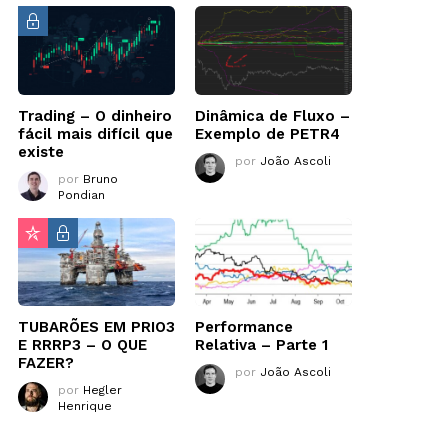
Trading – O dinheiro
Dinâmica de Fluxo –
fácil mais difícil que
Exemplo de PETR4
existe
por
João Ascoli
por
Bruno
Pondian
TUBARÕES EM PRIO3
Performance
E RRRP3 – O QUE
Relativa – Parte 1
FAZER?
por
João Ascoli
por
Hegler
Henrique