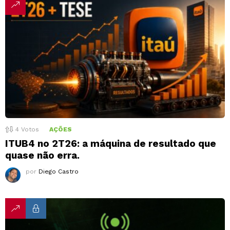
4
Votos
AÇÕES
ITUB4 no 2T26: a máquina de resultado que
quase não erra.
por
Diego Castro