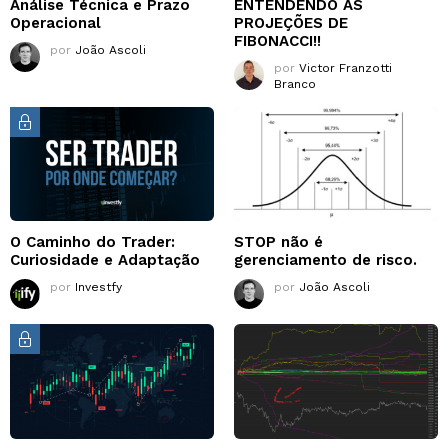
Análise Técnica e Prazo
ENTENDENDO AS
Operacional
PROJEÇÕES DE
FIBONACCI!!
por
João Ascoli
por
Victor Franzotti
Branco
O Caminho do Trader:
STOP não é
Curiosidade e Adaptação
gerenciamento de risco.
por
Investfy
por
João Ascoli