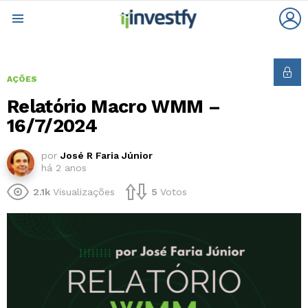
L
Menu
AÇÕES
Relatório Macro WMM –
16/7/2024
por
José R Faria Júnior
há 2 anos
2.1k
Visualizações
5
Votos