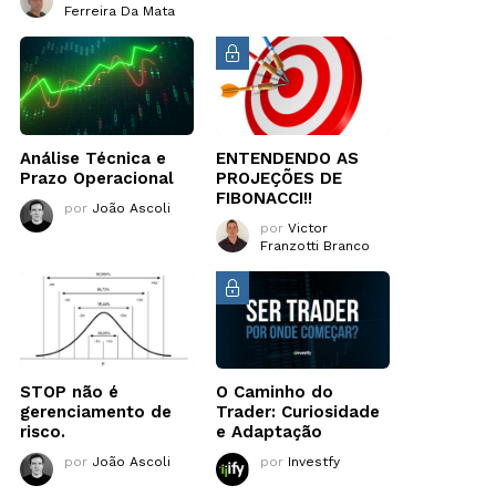
Ferreira Da Mata
Análise Técnica e
ENTENDENDO AS
Prazo Operacional
PROJEÇÕES DE
FIBONACCI!!
por
João Ascoli
por
Victor
Franzotti Branco
STOP não é
O Caminho do
gerenciamento de
Trader: Curiosidade
risco.
e Adaptação
por
João Ascoli
por
Investfy