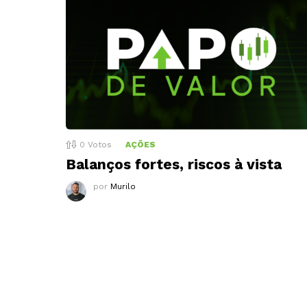
0
Votos
AÇÕES
Balanços fortes, riscos à vista
por
Murilo