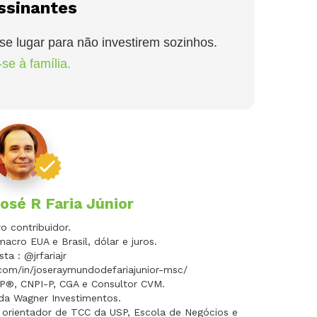
ssinantes
se lugar para não investirem sozinhos.
se à família.
osé R Faria Júnior
 contribuidor.
macro EUA e Brasil, dólar e juros.
sta : @jrfariajr
.com/in/joseraymundodefariajunior-msc/
FP®, CNPI-P, CGA e Consultor CVM.
 da Wagner Investimentos.
 orientador de TCC da USP, Escola de Negócios e