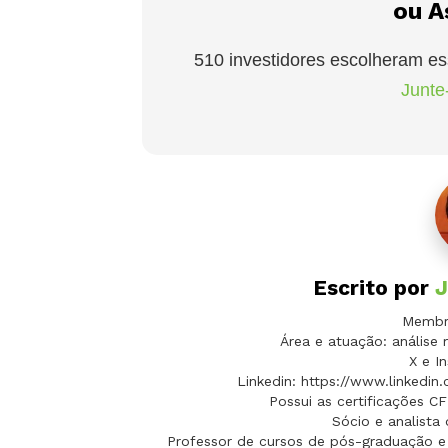
ou A
510 investidores escolheram es
Junte-
Escrito por
J
Membro
Área e atuação: análise 
X e In
Linkedin: https://www.linkedin
Possui as certificações C
Sócio e analista
Professor de cursos de pós-graduação e