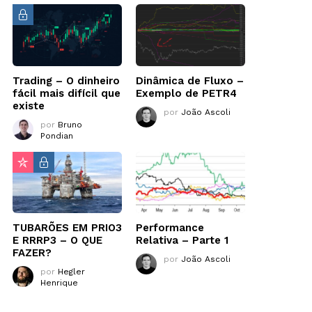
Trading – O dinheiro
Dinâmica de Fluxo –
fácil mais difícil que
Exemplo de PETR4
existe
por
João Ascoli
por
Bruno
Pondian
TUBARÕES EM PRIO3
Performance
E RRRP3 – O QUE
Relativa – Parte 1
FAZER?
por
João Ascoli
por
Hegler
Henrique