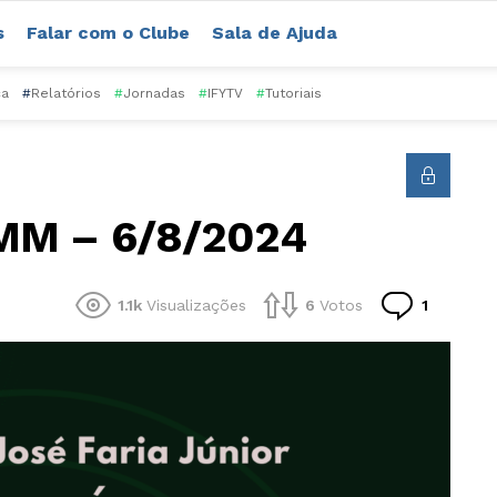
s
Falar com o Clube
Sala de Ajuda
ca
#
Relatórios
#
Jornadas
#
IFYTV
#
Tutoriais
WMM – 6/8/2024
Comentá
1.1k
Visualizações
6
Votos
1