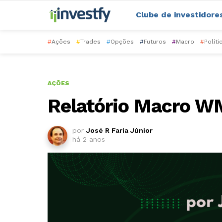
Clube de investidore
#
Ações
#
Trades
#
Opções
#
Futuros
#
Macro
#
Políti
AÇÕES
Relatório Macro 
por
José R Faria Júnior
há 2 anos