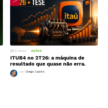
6
Votos
AÇÕES
ITUB4 no 2T26: a máquina de
resultado que quase não erra.
por
Diego Castro