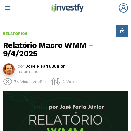
L
Menu
RELATÓRIOS
Relatório Macro WMM –
9/4/2025
por
José R Faria Júnior
há um ano
74
Visualizações
4
Votos