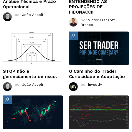
Análise Técnica e Prazo
ENTENDENDO AS
Operacional
PROJEÇÕES DE
FIBONACCI!!
por
João Ascoli
por
Victor Franzotti
Branco
STOP não é
O Caminho do Trader:
gerenciamento de risco.
Curiosidade e Adaptação
por
João Ascoli
por
Investfy