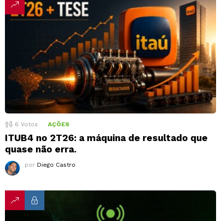
6
Votos
AÇÕES
ITUB4 no 2T26: a máquina de resultado que
quase não erra.
por
Diego Castro