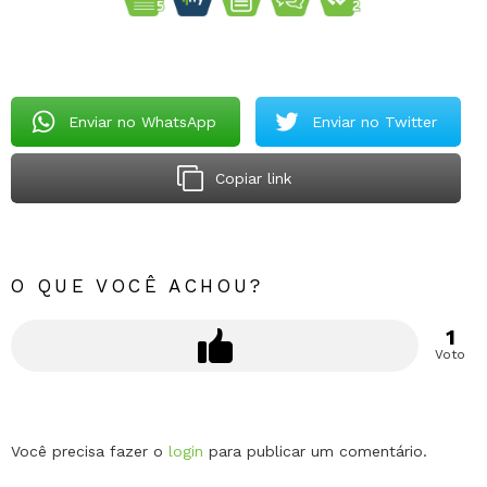
Enviar no WhatsApp
Enviar no Twitter
Copiar link
O QUE VOCÊ ACHOU?
1
Voto
Deixe
Você precisa fazer o
login
para publicar um comentário.
um