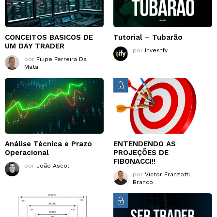
CONCEITOS BASICOS DE
Tutorial – Tubarão
UM DAY TRADER
por
Investfy
por
Filipe Ferreira Da
Mata
Análise Técnica e Prazo
ENTENDENDO AS
Operacional
PROJEÇÕES DE
FIBONACCI!!
por
João Ascoli
por
Victor Franzotti
Branco