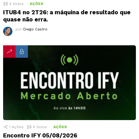
4
Votos
AÇÕES
ITUB4 no 2T26: a máquina de resultado que
quase não erra.
por
Diego Castro
1
Ações
4
Votos
AÇÕES
Encontro IFY 05/08/2026