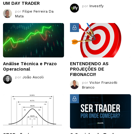
UM DAY TRADER
por
Investfy
por
Filipe Ferreira Da
Mata
Análise Técnica e Prazo
ENTENDENDO AS
Operacional
PROJEÇÕES DE
FIBONACCI!!
por
João Ascoli
por
Victor Franzotti
Branco