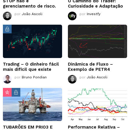
STOP não é
O Caminho do Trader:
gerenciamento de risco.
Curiosidade e Adaptação
por
João Ascoli
por
Investfy
Trading – O dinheiro fácil
Dinâmica de Fluxo –
mais difícil que existe
Exemplo de PETR4
por
Bruno Pondian
por
João Ascoli
TUBARÕES EM PRIO3 E
Performance Relativa –