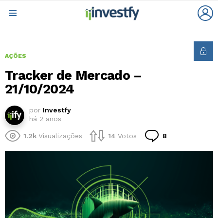
L
Menu
AÇÕES
Tracker de Mercado –
21/10/2024
por
Investfy
há 2 anos
Comentários
1.2k
Visualizações
14
Votos
8