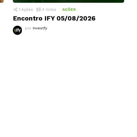
1
Ações
4
Votos
AÇÕES
Encontro IFY 05/08/2026
por
Investfy