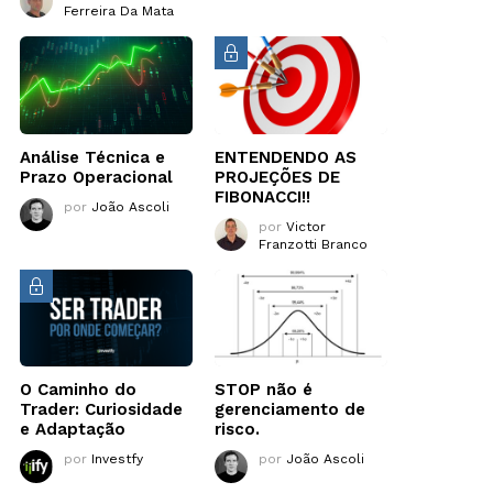
Ferreira Da Mata
Análise Técnica e
ENTENDENDO AS
Prazo Operacional
PROJEÇÕES DE
FIBONACCI!!
por
João Ascoli
por
Victor
Franzotti Branco
O Caminho do
STOP não é
Trader: Curiosidade
gerenciamento de
e Adaptação
risco.
por
Investfy
por
João Ascoli