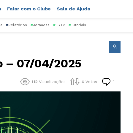
s
Falar com o Clube
Sala de Ajuda
ca
#
Relatórios
#
Jornadas
#
IFYTV
#
Tutoriais
o – 07/04/2025
Comentá
112
Visualizações
4
Votos
1