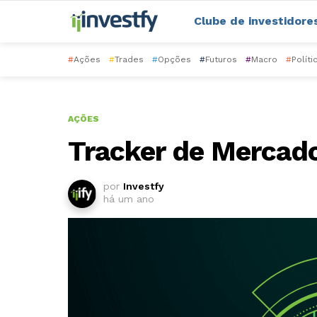
Clube de investidore
#
Ações
#
Trades
#
Opções
#
Futuros
#
Macro
#
Políti
AÇÕES
Tracker de Mercad
por
Investfy
há um ano