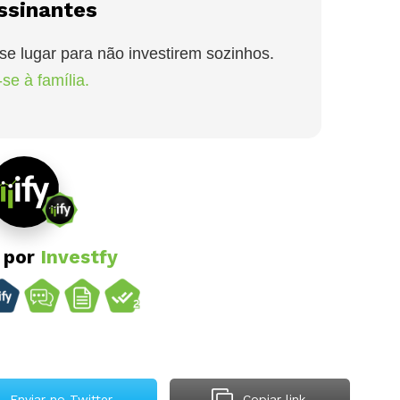
ssinantes
se lugar para não investirem sozinhos.
se à família.
o por
Investfy
Enviar no Twitter
Copiar link