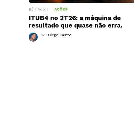
4
Votos
AÇÕES
ITUB4 no 2T26: a máquina de
resultado que quase não erra.
por
Diego Castro