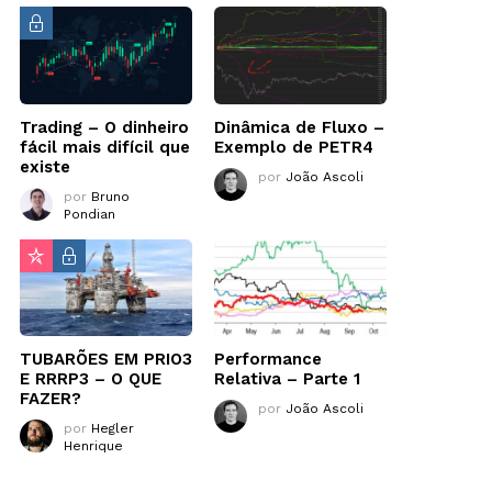
Trading – O dinheiro
Dinâmica de Fluxo –
fácil mais difícil que
Exemplo de PETR4
existe
por
João Ascoli
por
Bruno
Pondian
TUBARÕES EM PRIO3
Performance
E RRRP3 – O QUE
Relativa – Parte 1
FAZER?
por
João Ascoli
por
Hegler
Henrique