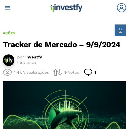
L
Menu
AÇÕES
Tracker de Mercado – 9/9/2024
por
Investfy
há 2 anos
Comentário
1.4k
Visualizações
9
Votos
1