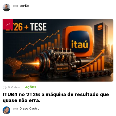
por
Murilo
6
Votos
AÇÕES
ITUB4 no 2T26: a máquina de resultado que
quase não erra.
por
Diego Castro