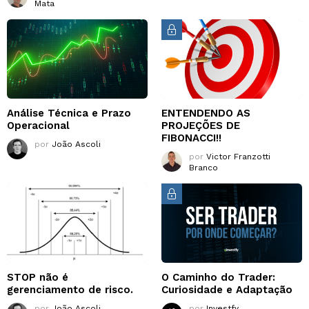
Mata
Análise Técnica e Prazo
ENTENDENDO AS
Operacional
PROJEÇÕES DE
FIBONACCI!!
por
João Ascoli
por
Victor Franzotti
Branco
STOP não é
O Caminho do Trader:
gerenciamento de risco.
Curiosidade e Adaptação
por
João Ascoli
por
Investfy