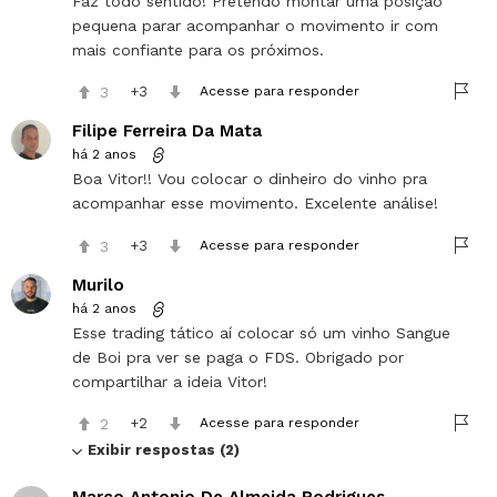
Faz todo sentido! Pretendo montar uma posição
pequena parar acompanhar o movimento ir com
mais confiante para os próximos.
3
3
Acesse para responder
Filipe Ferreira Da Mata
há 2 anos
Boa Vitor!! Vou colocar o dinheiro do vinho pra
acompanhar esse movimento. Excelente análise!
3
3
Acesse para responder
Murilo
há 2 anos
Esse trading tático aí colocar só um vinho Sangue
de Boi pra ver se paga o FDS. Obrigado por
compartilhar a ideia Vitor!
2
2
Acesse para responder
Exibir respostas (2)
Marco Antonio De Almeida Rodrigues