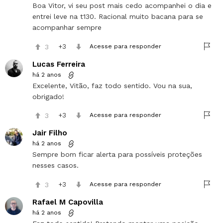
Boa Vitor, vi seu post mais cedo acompanhei o dia e
entrei leve na t130. Racional muito bacana para se
acompanhar sempre
3
3
Acesse para responder
Lucas Ferreira
há 2 anos
Excelente, Vitão, faz todo sentido. Vou na sua,
obrigado!
3
3
Acesse para responder
Jair Filho
há 2 anos
Sempre bom ficar alerta para possíveis proteções
nesses casos.
3
3
Acesse para responder
Rafael M Capovilla
há 2 anos