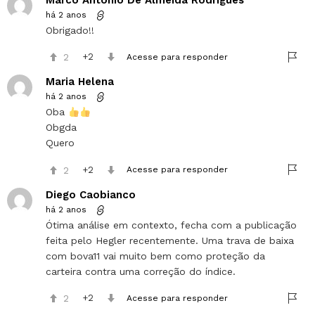
há 2 anos
Obrigado!!
2
2
Acesse para responder
Maria Helena
há 2 anos
Oba
Obgda
Quero
2
2
Acesse para responder
Diego Caobianco
há 2 anos
Ótima análise em contexto, fecha com a publicação
feita pelo Hegler recentemente. Uma trava de baixa
com bova11 vai muito bem como proteção da
carteira contra uma correção do índice.
2
2
Acesse para responder