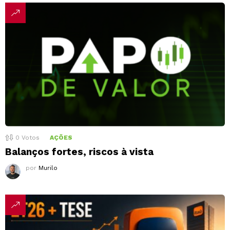
0
Votos
AÇÕES
Balanços fortes, riscos à vista
por
Murilo