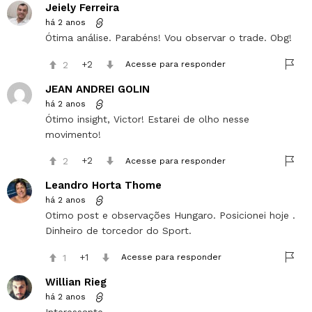
Jeiely Ferreira
há 2 anos
Ótima análise. Parabéns! Vou observar o trade. Obg!
2
2
Acesse para responder
JEAN ANDREI GOLIN
há 2 anos
Ótimo insight, Victor! Estarei de olho nesse
movimento!
2
2
Acesse para responder
Leandro Horta Thome
há 2 anos
Otimo post e observações Hungaro. Posicionei hoje .
Dinheiro de torcedor do Sport.
1
1
Acesse para responder
Willian Rieg
há 2 anos
Interessante.