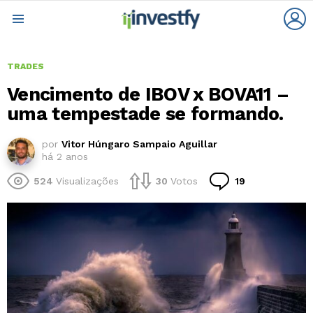
L
Menu
TRADES
Vencimento de IBOV x BOVA11 –
uma tempestade se formando.
por
Vitor Húngaro Sampaio Aguillar
há 2 anos
Comentários
524
Visualizações
30
Votos
19