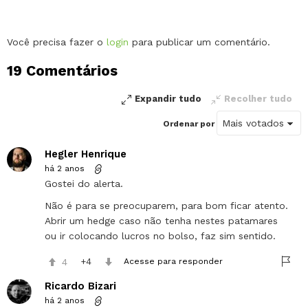
Deixe
Você precisa fazer o
login
para publicar um comentário.
um
19 Comentários
comentário
Expandir tudo
Recolher tudo
Ordenar por
Hegler Henrique
há 2 anos
Gostei do alerta.
Não é para se preocuparem, para bom ficar atento.
Abrir um hedge caso não tenha nestes patamares
ou ir colocando lucros no bolso, faz sim sentido.
4
4
Acesse para responder
Ricardo Bizari
há 2 anos