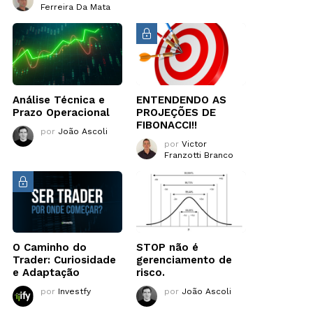
Ferreira Da Mata
Análise Técnica e
ENTENDENDO AS
Prazo Operacional
PROJEÇÕES DE
FIBONACCI!!
por
João Ascoli
por
Victor
Franzotti Branco
O Caminho do
STOP não é
Trader: Curiosidade
gerenciamento de
e Adaptação
risco.
por
Investfy
por
João Ascoli