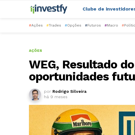
Clube de investidore
#
Ações
#
Trades
#
Opções
#
Futuros
#
Macro
#
Políti
AÇÕES
WEG, Resultado do
oportunidades futu
por
Rodrigo Silveira
há 9 meses