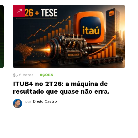
6
Votos
AÇÕES
ITUB4 no 2T26: a máquina de
resultado que quase não erra.
por
Diego Castro