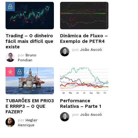
Trading – O dinheiro
Dinâmica de Fluxo –
fácil mais difícil que
Exemplo de PETR4
existe
por
João Ascoli
por
Bruno
Pondian
TUBARÕES EM PRIO3
Performance
E RRRP3 – O QUE
Relativa – Parte 1
FAZER?
por
João Ascoli
por
Hegler
Henrique