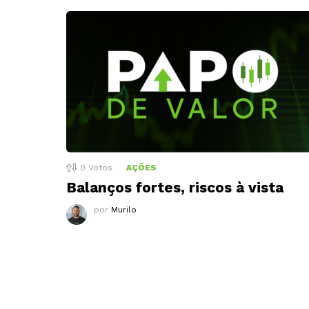
0
Votos
AÇÕES
Balanços fortes, riscos à vista
por
Murilo