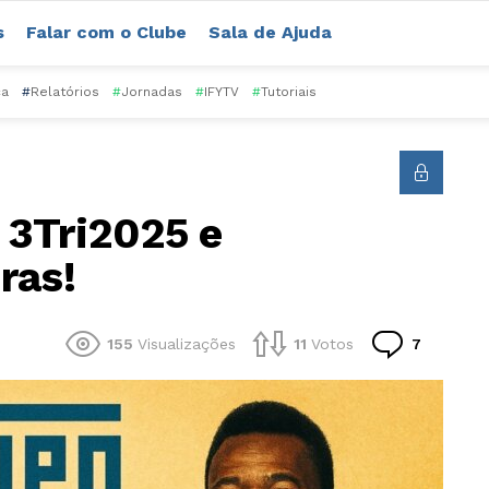
s
Falar com o Clube
Sala de Ajuda
ca
#
Relatórios
#
Jornadas
#
IFYTV
#
Tutoriais
 3Tri2025 e
ras!
Comentá
155
Visualizações
11
Votos
7