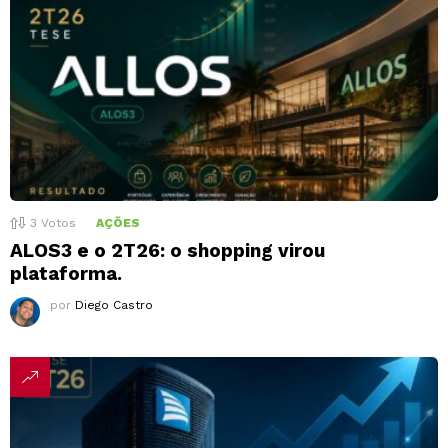
3
Votos
AÇÕES
ALOS3 e o 2T26: o shopping virou
plataforma.
por
Diego Castro