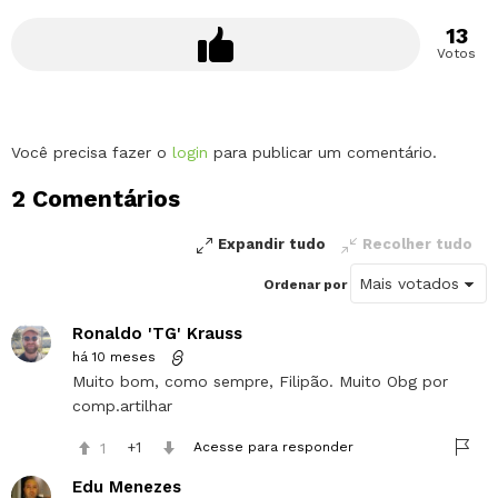
13
Votos
Deixe
Você precisa fazer o
login
para publicar um comentário.
um
2 Comentários
comentário
Expandir tudo
Recolher tudo
Ordenar por
Ronaldo 'TG' Krauss
há 10 meses
Muito bom, como sempre, Filipão. Muito Obg por
comp.artilhar
1
1
Acesse para responder
Edu Menezes