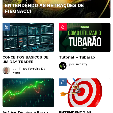
ENTENDENDO AS RETRAÇÕES DE
FIBONACCI
CONCEITOS BASICOS DE
Tutorial – Tubarão
UM DAY TRADER
por
Investfy
por
Filipe Ferreira Da
Mata
Análise Técnica e Prazo
ENTENDENDO AS