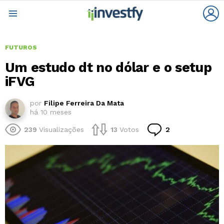
L
Menu
FUTUROS
Um estudo dt no dólar e o setup
iFVG
por
Filipe Ferreira Da Mata
há 10 meses
Comentários
239
Visualizações
13
Votos
2