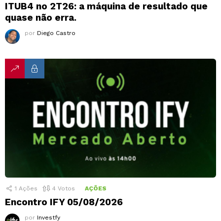
ITUB4 no 2T26: a máquina de resultado que
quase não erra.
por
Diego Castro
1
Ações
4
Votos
AÇÕES
Encontro IFY 05/08/2026
por
Investfy