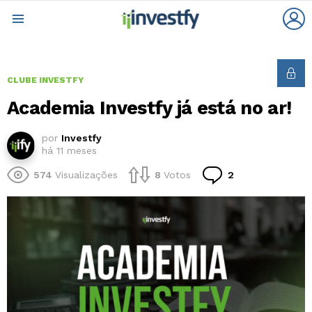
L
Menu
CLUBE INVESTFY
Academia Investfy já está no ar!
por
Investfy
há 11 meses
Comentários
574
Visualizações
8
Votos
2