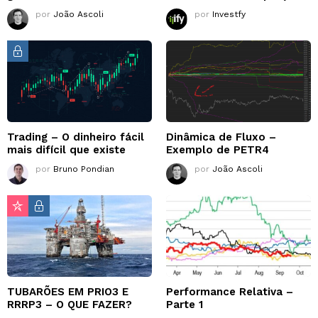
por
João Ascoli
por
Investfy
Trading – O dinheiro fácil
Dinâmica de Fluxo –
mais difícil que existe
Exemplo de PETR4
por
Bruno Pondian
por
João Ascoli
TUBARÕES EM PRIO3 E
Performance Relativa –
RRRP3 – O QUE FAZER?
Parte 1