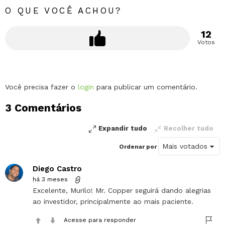
O QUE VOCÊ ACHOU?
12
Votos
Deixe
Você precisa fazer o
login
para publicar um comentário.
um
3 Comentários
comentário
Expandir tudo
Recolher tudo
Ordenar por
Diego Castro
há 3 meses
Excelente, Murilo! Mr. Copper seguirá dando alegrias
ao investidor, principalmente ao mais paciente.
Acesse para responder