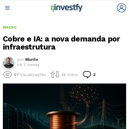
L
Menu
MACRO
Cobre e IA: a nova demanda por
infraestrutura
por
Murilo
há 3 meses
Comentários
97
Visualizações
12
Votos
3