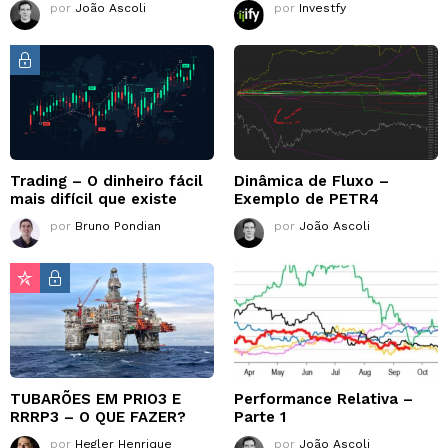
por
João Ascoli
por
Investfy
Trading – O dinheiro fácil
Dinâmica de Fluxo –
mais difícil que existe
Exemplo de PETR4
por
Bruno Pondian
por
João Ascoli
TUBARÕES EM PRIO3 E
Performance Relativa –
RRRP3 – O QUE FAZER?
Parte 1
por
Hegler Henrique
por
João Ascoli