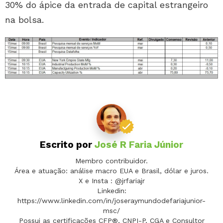
30% do ápice da entrada de capital estrangeiro
na bolsa.
Escrito por
José R Faria Júnior
Membro contribuidor.
Área e atuação: análise macro EUA e Brasil, dólar e juros.
X e Insta : @jrfariajr
Linkedin:
https://www.linkedin.com/in/joseraymundodefariajunior-
msc/
Possui as certificações CFP®, CNPI-P, CGA e Consultor