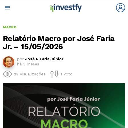
L
Menu
MACRO
Relatório Macro por José Faria
Jr. – 15/05/2026
por
José R Faria Júnior
há 3 meses
23
Visualizações
1
Voto