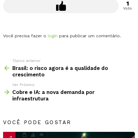
1
Voto
Deixe
Você precisa fazer o
login
para publicar um comentário.
um
comentário
Tópico anterior
Brasil: o risco agora é a qualidade do
crescimento
Ver Próximo
Cobre e IA: a nova demanda por
infraestrutura
VOCÊ PODE GOSTAR