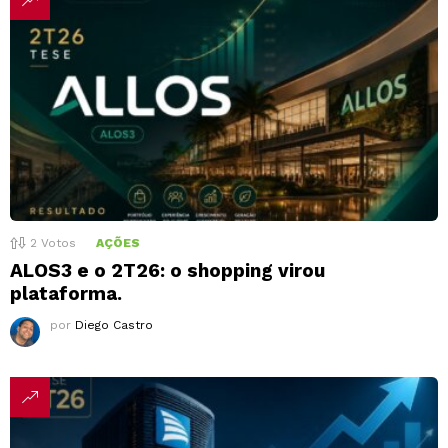
2
Votos
AÇÕES
ALOS3 e o 2T26: o shopping virou
plataforma.
por
Diego Castro