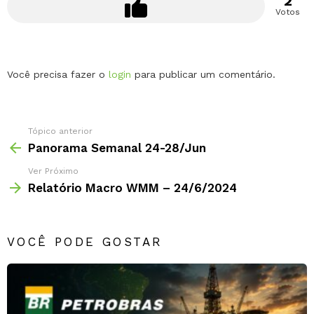
2
Votos
Deixe
Você precisa fazer o
login
para publicar um comentário.
um
comentário
Tópico anterior
Panorama Semanal 24-28/Jun
Ver Próximo
Relatório Macro WMM – 24/6/2024
VOCÊ PODE GOSTAR