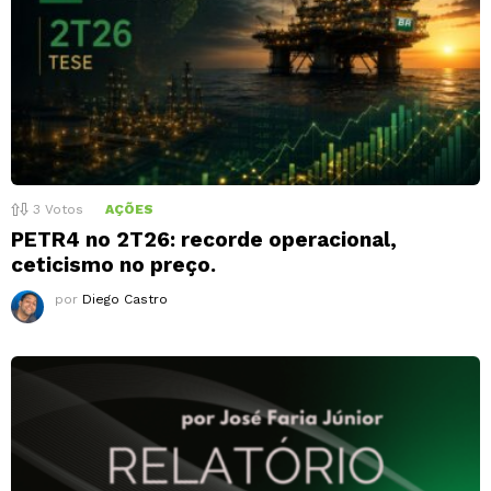
3
Votos
AÇÕES
PETR4 no 2T26: recorde operacional,
ceticismo no preço.
por
Diego Castro