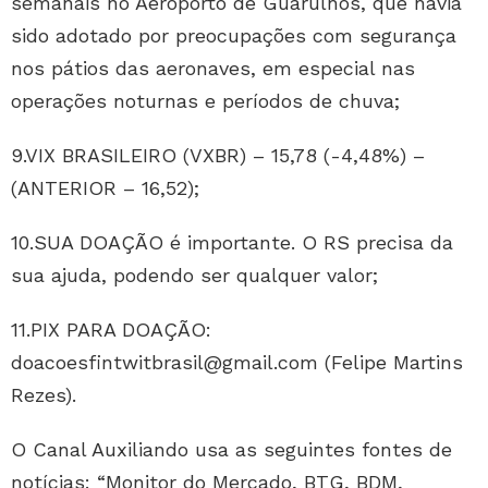
semanais no Aeroporto de Guarulhos, que havia
sido adotado por preocupações com segurança
nos pátios das aeronaves, em especial nas
operações noturnas e períodos de chuva;
9.VIX BRASILEIRO (VXBR) – 15,78 (-4,48%) –
(ANTERIOR – 16,52);
10.SUA DOAÇÃO é importante. O RS precisa da
sua ajuda, podendo ser qualquer valor;
11.PIX PARA DOAÇÃO:
doacoesfintwitbrasil@gmail.com (Felipe Martins
Rezes).
O Canal Auxiliando usa as seguintes fontes de
notícias: “Monitor do Mercado, BTG, BDM,