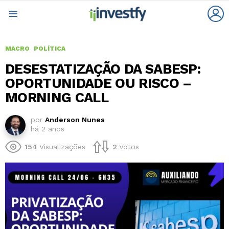
L
Menu
MACRO
POLÍTICA
DESESTATIZAÇÃO DA SABESP:
OPORTUNIDADE OU RISCO –
MORNING CALL
por
Anderson Nunes
há 2 anos
154
Visualizações
2
Votos