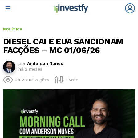
L
Menu
POLÍTICA
DIESEL CAI E EUA SANCIONAM
FACÇÕES – MC 01/06/26
por
Anderson Nunes
há 2 meses
28
Visualizações
1
Voto