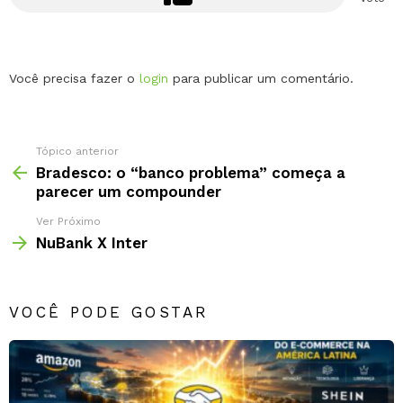
Deixe
Você precisa fazer o
login
para publicar um comentário.
um
comentário
Tópico anterior
Bradesco: o “banco problema” começa a
parecer um compounder
Ver Próximo
NuBank X Inter
VOCÊ PODE GOSTAR