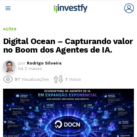
L
Menu
AÇÕES
Digital Ocean – Capturando valor
no Boom dos Agentes de IA.
por
Rodrigo Silveira
há 2 meses
97
Visualizações
7
Votos