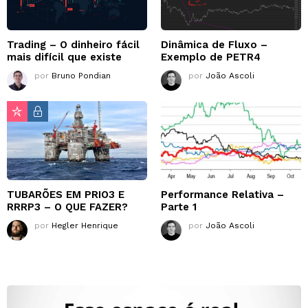
Trading – O dinheiro fácil
Dinâmica de Fluxo –
mais difícil que existe
Exemplo de PETR4
por
Bruno Pondian
por
João Ascoli
TUBARÕES EM PRIO3 E
Performance Relativa –
RRRP3 – O QUE FAZER?
Parte 1
por
Hegler Henrique
por
João Ascoli