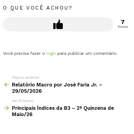
O QUE VOCÊ ACHOU?
7
Votos
Deixe
Você precisa fazer o
login
para publicar um comentário.
um
comentário
Tópico anterior
Relatório Macro por José Faria Jr. –
29/05/2026
Ver Próximo
Principais Índices da B3 – 2ª Quinzena de
Maio/26