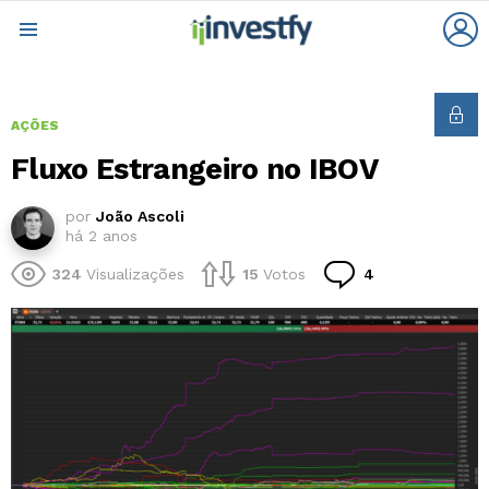
L
Menu
AÇÕES
Fluxo Estrangeiro no IBOV
por
João Ascoli
há 2 anos
Comentários
324
Visualizações
15
Votos
4