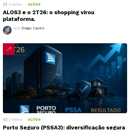
3
Votos
AÇÕES
ALOS3 e o 2T26: o shopping virou
plataforma.
por
Diego Castro
2
Votos
AÇÕES
Porto Seguro (PSSA3): diversificação segura