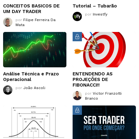
CONCEITOS BASICOS DE
Tutorial – Tubarão
UM DAY TRADER
por
Investfy
por
Filipe Ferreira Da
Mata
Análise Técnica e Prazo
ENTENDENDO AS
Operacional
PROJEÇÕES DE
FIBONACCI!!
por
João Ascoli
por
Victor Franzotti
Branco