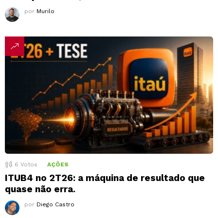
por
Murilo
6
Votos
AÇÕES
ITUB4 no 2T26: a máquina de resultado que
quase não erra.
por
Diego Castro