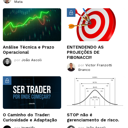
Mata
Análise Técnica e Prazo
ENTENDENDO AS
Operacional
PROJEÇÕES DE
FIBONACCI!!
por
João Ascoli
por
Victor Franzotti
Branco
O Caminho do Trader:
STOP não é
Curiosidade e Adaptação
gerenciamento de risco.
por
Investfy
por
João Ascoli