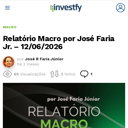
L
Menu
MACRO
Relatório Macro por José Faria
Jr. – 12/06/2026
por
José R Faria Júnior
há 2 meses
Comentário
86
Visualizações
3
Votos
1