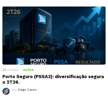
2
Votos
AÇÕES
Porto Seguro (PSSA3): diversificação segura
o 2T26.
por
Diego Castro