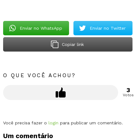
Enviar no WhatsApp
Enviar no Twitter
Copiar link
O QUE VOCÊ ACHOU?
3
Votos
Deixe
Você precisa fazer o
login
para publicar um comentário.
um
Um comentário
comentário