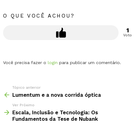
O QUE VOCÊ ACHOU?
1
Voto
Deixe
Você precisa fazer o
login
para publicar um comentário.
um
comentário
Tópico anterior
Lumentum e a nova corrida óptica
Ver Próximo
Escala, Inclusão e Tecnologia: Os
Fundamentos da Tese de Nubank