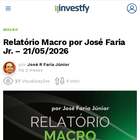
L
Menu
MACRO
Relatório Macro por José Faria
Jr. – 21/05/2026
por
José R Faria Júnior
há 3 meses
27
Visualizações
1
Voto