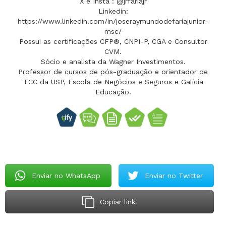
X e Insta : @jrfariajr
Linkedin:
https://www.linkedin.com/in/joseraymundodefariajunior-
msc/
Possui as certificações CFP®, CNPI-P, CGA e Consultor
CVM.
Sócio e analista da Wagner Investimentos.
Professor de cursos de pós-graduação e orientador de
TCC da USP, Escola de Negócios e Seguros e Galícia
Educação.
Enviar no WhatsApp
Enviar no Twitter
Copiar link