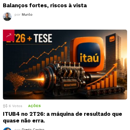
Balanços fortes, riscos à vista
por
Murilo
6
Votos
AÇÕES
ITUB4 no 2T26: a máquina de resultado que
quase não erra.
por
Diego Castro