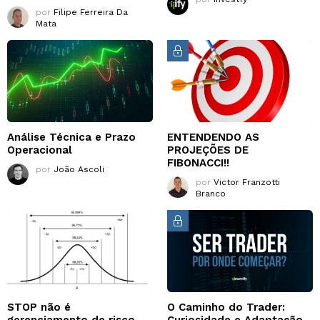
por
Filipe Ferreira Da
Mata
Análise Técnica e Prazo
ENTENDENDO AS
Operacional
PROJEÇÕES DE
FIBONACCI!!
por
João Ascoli
por
Victor Franzotti
Branco
STOP não é
O Caminho do Trader:
gerenciamento de risco.
Curiosidade e Adaptação