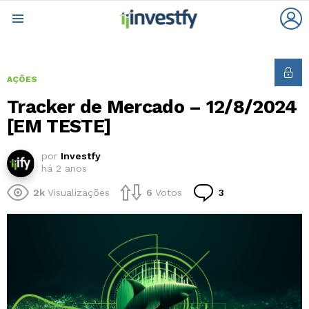
L
Menu
AÇÕES
Tracker de Mercado – 12/8/2024
[EM TESTE]
por
Investfy
há 2 anos
Comentários
2k
Visualizações
6
Votos
3