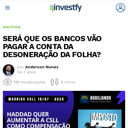
L
Menu
POLÍTICA
SERÁ QUE OS BANCOS VÃO
PAGAR A CONTA DA
DESONERAÇÃO DA FOLHA?
por
Anderson Nunes
há 2 anos
111
Visualizações
3
Votos