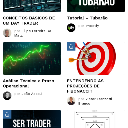
CONCEITOS BASICOS DE
Tutorial – Tubarão
UM DAY TRADER
por
Investfy
por
Filipe Ferreira Da
Mata
Análise Técnica e Prazo
ENTENDENDO AS
Operacional
PROJEÇÕES DE
FIBONACCI!!
por
João Ascoli
por
Victor Franzotti
Branco